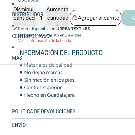
Disminuir
Aumentar
DISTRIBUIDOR
cantidad
cantidad
Agregar al carrito
C
Retiro disponible en
URREA TEXTILES
Normalmente está listo en 2 a 4 días
CENTRO DE AYUDA
Ver la información de la tienda
INFORMACIÓN DEL PRODUCTO
MÁS
Materiales de calidad
No dejan marcas
Sin fricción en los pies
Confort superior
Hecho en Guadalajara
POLÍTICA DE DEVOLUCIONES
ENVÍO