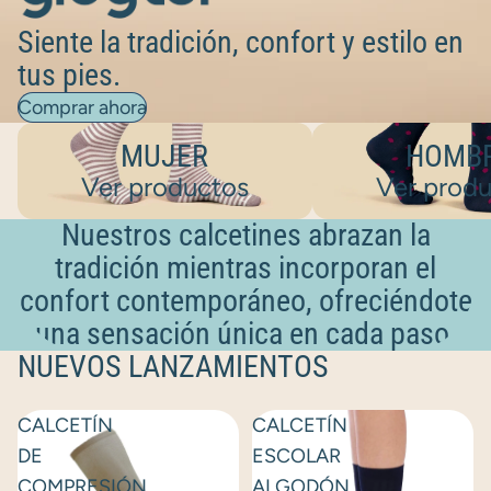
Siente la tradición, confort y estilo en
tus pies.
Comprar ahora
MUJER
HOMBRE
MUJER
HOMB
Ver productos
Ver prod
Nuestros calcetines abrazan la
tradición mientras incorporan el
confort contemporáneo, ofreciéndote
una sensación única en cada paso.
NUEVOS LANZAMIENTOS
CALCETÍN
CALCETÍN
DE
ESCOLAR
COMPRESIÓN
ALGODÓN