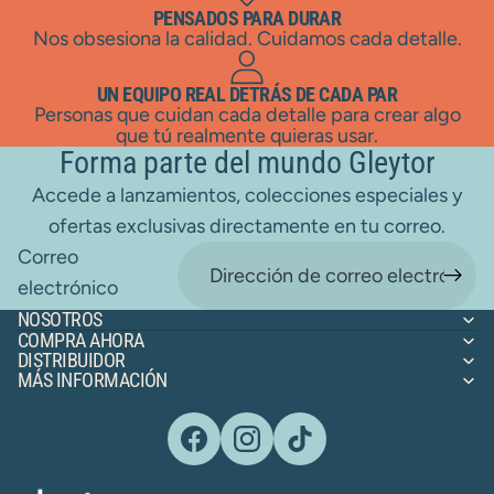
PENSADOS PARA DURAR
Nos obsesiona la calidad. Cuidamos cada detalle.
UN EQUIPO REAL DETRÁS DE CADA PAR
Personas que cuidan cada detalle para crear algo
que tú realmente quieras usar.
Forma parte del mundo Gleytor
Accede a lanzamientos, colecciones especiales y
ofertas exclusivas directamente en tu correo.
Correo
electrónico
NOSOTROS
COMPRA AHORA
DISTRIBUIDOR
MÁS INFORMACIÓN
Política de reembolso
Términos del servicio