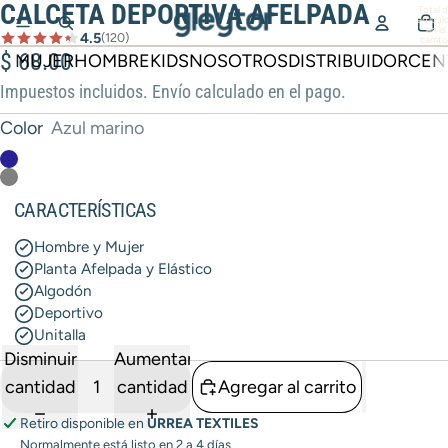
CALCETA DEPORTIVA AFELPADA
Total 
artícul
en el
4.5
(120)
carrito
0
$ 68.00
MUJER
HOMBRE
KIDS
NOSOTROS
DISTRIBUIDOR
CEN
Impuestos incluidos. Envío calculado en el pago.
Color
Azul marino
CARACTERÍSTICAS
Hombre y Mujer
Planta Afelpada y Elástico
Algodón
Deportivo
Unitalla
Disminuir
Aumentar
cantidad
cantidad
Agregar al carrito
Retiro disponible en
URREA TEXTILES
Normalmente está listo en 2 a 4 días