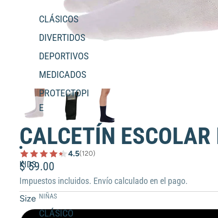
CLÁSICOS
DIVERTIDOS
DEPORTIVOS
MEDICADOS
PROTECTOPI
E
CALCETÍN ESCOLAR
4.5
(120)
KIDS
$ 59.00
Impuestos incluidos. Envío calculado en el pago.
NIÑAS
Size
CLÁSICO