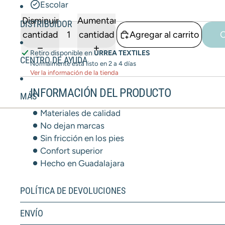
Escolar
Disminuir
Aumentar
DISTRIBUIDOR
cantidad
cantidad
Agregar al carrito
C
Retiro disponible en
URREA TEXTILES
CENTRO DE AYUDA
Normalmente está listo en 2 a 4 días
Ver la información de la tienda
INFORMACIÓN DEL PRODUCTO
MÁS
Materiales de calidad
No dejan marcas
Sin fricción en los pies
Confort superior
Hecho en Guadalajara
POLÍTICA DE DEVOLUCIONES
ENVÍO