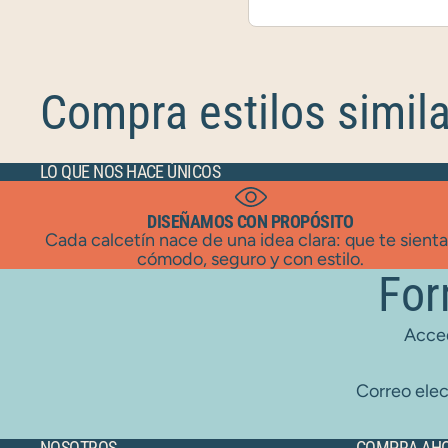
Compra estilos simil
LO QUE NOS HACE ÚNICOS
DISEÑAMOS CON PROPÓSITO
Cada calcetín nace de una idea clara: que te sient
cómodo, seguro y con estilo.
For
Acced
Correo elec
NOSOTROS
COMPRA AH