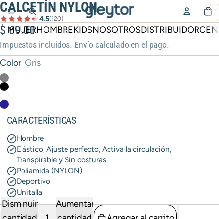
CALCETÍN NYLON
Total 
artícul
en el
4.5
(120)
carrito
0
$ 69.00
MUJER
HOMBRE
KIDS
NOSOTROS
DISTRIBUIDOR
CEN
Impuestos incluidos. Envío calculado en el pago.
Color
Gris
CARACTERÍSTICAS
Hombre
Elástico, Ajuste perfecto, Activa la circulación,
Transpirable y Sin costuras
Poliamida (NYLON)
Deportivo
Unitalla
Disminuir
Aumentar
cantidad
cantidad
Agregar al carrito