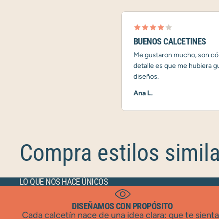
BUENOS CALCETINES
Me gustaron mucho, son cóm
detalle es que me hubiera 
diseños.
Ana L.
Compra estilos simil
LO QUE NOS HACE ÚNICOS
DISEÑAMOS CON PROPÓSITO
Cada calcetín nace de una idea clara: que te sient