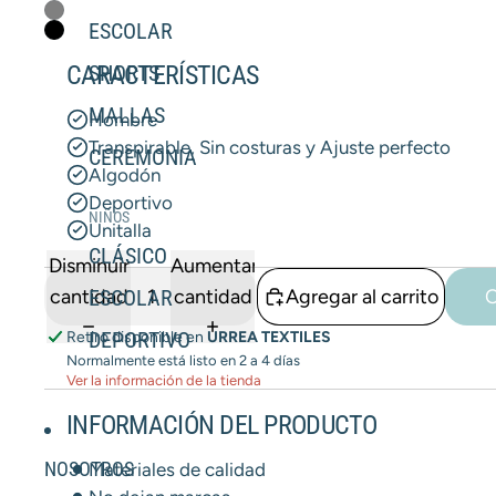
ESCOLAR
CARACTERÍSTICAS
SHORTS
MALLAS
Hombre
Transpirable, Sin costuras y Ajuste perfecto
CEREMONIA
Algodón
Deportivo
NIÑOS
Unitalla
CLÁSICO
Disminuir
Aumentar
cantidad
ESCOLAR
cantidad
Agregar al carrito
C
DEPORTIVO
Retiro disponible en
URREA TEXTILES
Normalmente está listo en 2 a 4 días
Ver la información de la tienda
INFORMACIÓN DEL PRODUCTO
NOSOTROS
Materiales de calidad