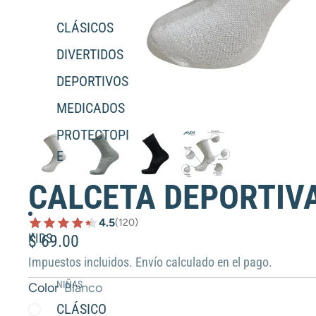
CLÁSICOS
DIVERTIDOS
DEPORTIVOS
MEDICADOS
PROTECTOPI
E
CALCETA DEPORTIVA
4.5
(120)
KIDS
$ 69.00
Impuestos incluidos. Envío calculado en el pago.
NIÑAS
Color
Blanco
CLÁSICO