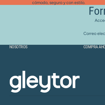
cómodo, seguro y con estilo.
For
Acced
Correo elec
NOSOTROS
COMPRA AH