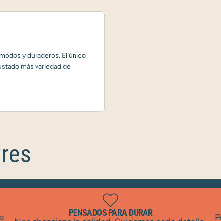
odos y duraderos. El único
gustado más variedad de
ares
PENSADOS PARA DURAR
as
P