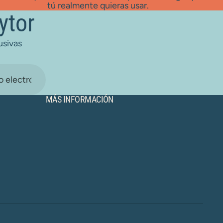
tú realmente quieras usar.
ytor
usivas
MÁS INFORMACIÓN